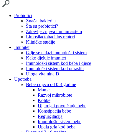
Probiotici
Značaj bakterija
Šta su probiotici?
Zdravlje crijeva i imuni sistem
Limosilactobacillus reuteri
Kliničke studije
Imunitet
Gdje se nalazi imunološki sistem
Kako djeluje imunitet
Imunološki sistem kod beba i djece
Imunološki sistem kod odraslih
Uloga vitamina D
Upotreba
Bebe i djeca od 0-3 godine
Mame
Razvoj mikrobiote
Kolike
Dijareja i povraćanje bebe
Konstipacija bebe
Regurgitacija
Imunološki sistem bebe
Upala grla kod beba