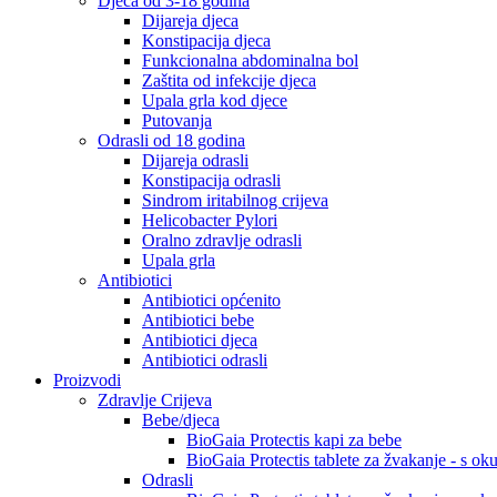
Djeca od 3-18 godina
Dijareja djeca
Konstipacija djeca
Funkcionalna abdominalna bol
Zaštita od infekcije djeca
Upala grla kod djece
Putovanja
Odrasli od 18 godina
Dijareja odrasli
Konstipacija odrasli
Sindrom iritabilnog crijeva
Helicobacter Pylori
Oralno zdravlje odrasli
Upala grla
Antibiotici
Antibiotici općenito
Antibiotici bebe
Antibiotici djeca
Antibiotici odrasli
Proizvodi
Zdravlje Crijeva
Bebe/djeca
BioGaia Protectis kapi za bebe
BioGaia Protectis tablete za žvakanje - s o
Odrasli