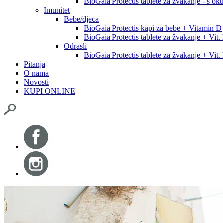
BioGaia Protectis tablete za žvakanje - s o
Imunitet
Bebe/djeca
BioGaia Protectis kapi za bebe + Vitamin D
BioGaia Protectis tablete za žvakanje + Vit
Odrasli
BioGaia Protectis tablete za žvakanje + Vit
Pitanja
O nama
Novosti
KUPI ONLINE